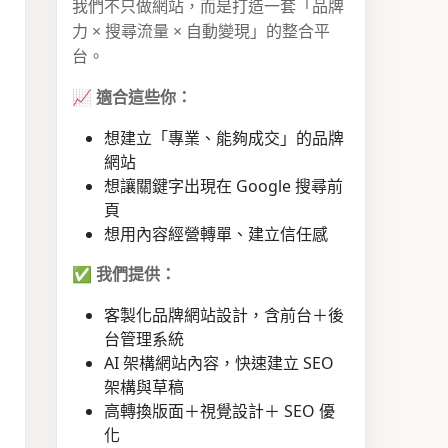
我們不只做網站，而是打造一套「品牌
力 × 搜尋流量 × 自動變現」的整合平
台。
📈
適合這些你：
想建立「專業、能夠成交」的品牌
網站
想讓關鍵字出現在 Google 搜尋前
頁
想用內容經營轉單、建立信任感
✅
我們提供：
客製化品牌網站設計，含前台＋後
台管理系統
AI 架構網站內容，快速建立 SEO
架構與草稿
高轉換版面＋視覺設計＋ SEO 優
化