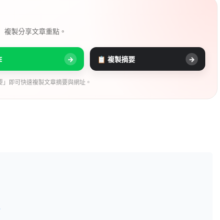
， 複製分享文章重點。
E
→
📋 複製摘要
→
要」即可快速複製文章摘要與網址。
？