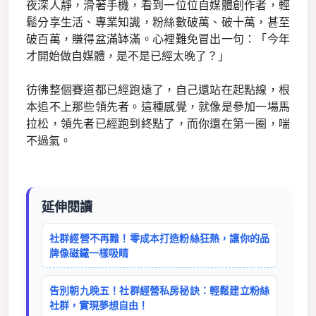
夜深人靜，滑著手機，看到一位位自媒體創作者，輕
鬆分享生活、專業知識，粉絲數破萬、破十萬，甚至
破百萬，賺得盆滿缽滿。心裡難免冒出一句：「今年
才開始做自媒體，是不是已經太晚了？」
彷彿整個賽道都已經跑遠了，自己還站在起點線，根
本追不上那些領先者。這種感覺，就像是參加一場馬
拉松，領先者已經跑到終點了，而你還在第一圈，喘
不過氣。
延伸閱讀
社群經營不再難！零成本打造粉絲狂熱，讓你的品
牌像磁鐵一樣吸睛
告別朝九晚五！社群經營私房秘訣：輕鬆建立粉絲
社群，實現夢想自由！