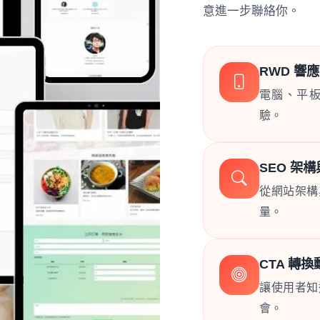
意進一步聯絡你。
RWD 響
電腦、平
驗。
SEO 架
從網站架構
量。
CTA 轉
讓使用者知
會。