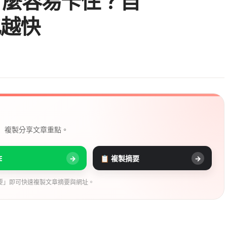
什麼容易卡住？自
也越快
， 複製分享文章重點。
E
→
📋 複製摘要
→
要」即可快速複製文章摘要與網址。