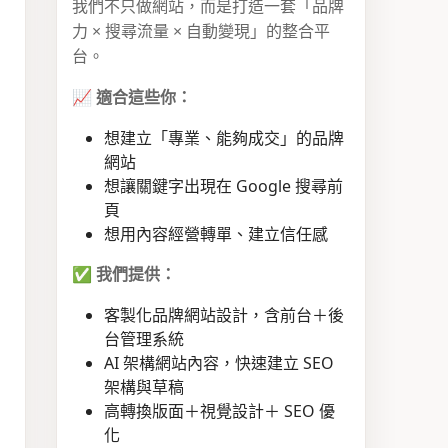
我們不只做網站，而是打造一套「品牌
力 × 搜尋流量 × 自動變現」的整合平
台。
📈
適合這些你：
想建立「專業、能夠成交」的品牌
網站
想讓關鍵字出現在 Google 搜尋前
頁
想用內容經營轉單、建立信任感
✅
我們提供：
客製化品牌網站設計，含前台＋後
台管理系統
AI 架構網站內容，快速建立 SEO
架構與草稿
高轉換版面＋視覺設計＋ SEO 優
化