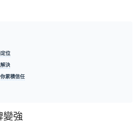
場定位
經解決
替你累積信任
牌變強