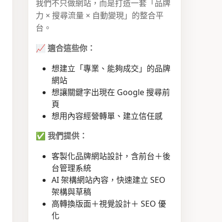
我們不只做網站，而是打造一套「品牌
力 × 搜尋流量 × 自動變現」的整合平
台。
📈
適合這些你：
想建立「專業、能夠成交」的品牌
網站
想讓關鍵字出現在 Google 搜尋前
頁
想用內容經營轉單、建立信任感
✅
我們提供：
客製化品牌網站設計，含前台＋後
台管理系統
AI 架構網站內容，快速建立 SEO
架構與草稿
高轉換版面＋視覺設計＋ SEO 優
化