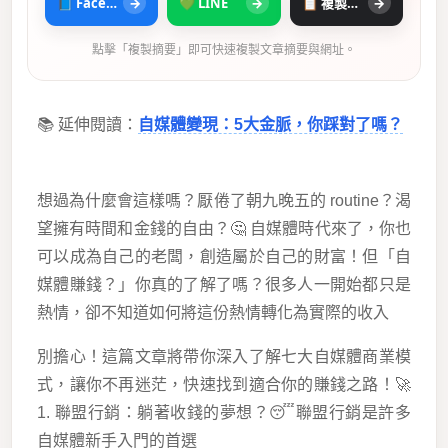
📘 Facebook
→
💚 LINE
→
📋 複製摘要
→
點擊「複製摘要」即可快速複製文章摘要與網址。
📚 延伸閱讀：
自媒體變現：5大金脈，你踩對了嗎？
想過為什麼會這樣嗎？厭倦了朝九晚五的 routine？渴
望擁有時間和金錢的自由？🤔 自媒體時代來了，你也
可以成為自己的老闆，創造屬於自己的財富！但「自
媒體賺錢？」你真的了解了嗎？很多人一開始都只是
熱情，卻不知道如何將這份熱情轉化為實際的收入
別擔心！這篇文章將帶你深入了解七大自媒體商業模
式，讓你不再迷茫，快速找到適合你的賺錢之路！🚀
1. 聯盟行銷：躺著收錢的夢想？😴聯盟行銷是許多
自媒體新手入門的首選