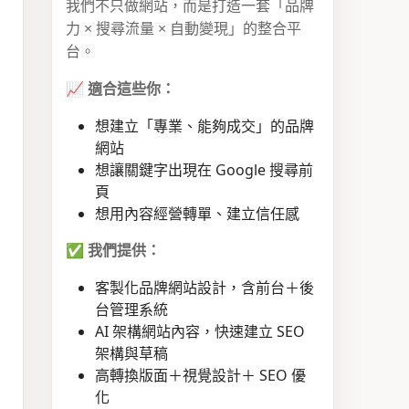
我們不只做網站，而是打造一套「品牌
力 × 搜尋流量 × 自動變現」的整合平
台。
📈
適合這些你：
想建立「專業、能夠成交」的品牌
網站
想讓關鍵字出現在 Google 搜尋前
頁
想用內容經營轉單、建立信任感
✅
我們提供：
客製化品牌網站設計，含前台＋後
台管理系統
AI 架構網站內容，快速建立 SEO
架構與草稿
高轉換版面＋視覺設計＋ SEO 優
化