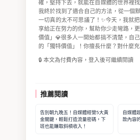
確，堅持下去，就能在自媒體的世界裡找
我終於找到了適合自己的方法，從一個默
一切真的太不可思議了！✨今天，我就把
享給正在努力的你，幫助你少走彎路，更
價值」💎很多人一開始都搞不清楚，自
的「獨特價值」！你擅長什麼？對什麼充滿.
🔒 本文為付費內容，登入後可繼續閱讀
推薦閱讀
告別朝九晚五！自媒體經營5大黃
自媒體
金關鍵，輕鬆打造流量密碼，下
款內容
班也能賺取斜槓收入！