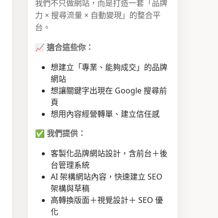
我們不只做網站，而是打造一套「品牌
力 × 搜尋流量 × 自動變現」的整合平
台。
📈
適合這些你：
想建立「專業、能夠成交」的品牌
網站
想讓關鍵字出現在 Google 搜尋前
頁
想用內容經營轉單、建立信任感
✅
我們提供：
客製化品牌網站設計，含前台＋後
台管理系統
AI 架構網站內容，快速建立 SEO
架構與草稿
高轉換版面＋視覺設計＋ SEO 優
化