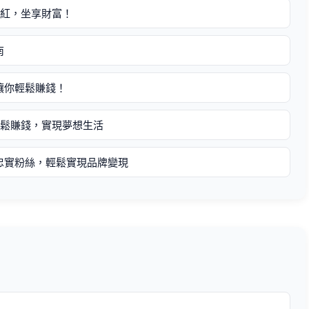
網紅，坐享財富！
南
讓你輕鬆賺錢！
輕鬆賺錢，實現夢想生活
忠實粉絲，輕鬆實現品牌變現