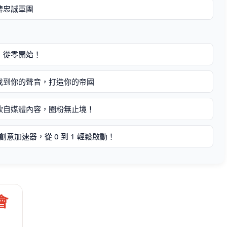
牌忠誠軍團
，從零開始！
找到你的聲音，打造你的帝國
款自媒體內容，圈粉無止境！
創意加速器，從 0 到 1 輕鬆啟動！
會