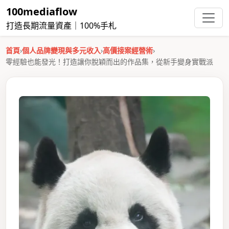
100mediaflow
打造長期流量資產｜100%手札
首頁
›
個人品牌變現與多元收入
›
高價接案經營術
›
零經驗也能發光！打造讓你脫穎而出的作品集，從新手變身實戰派