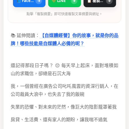
📘 Facebook
→
💚 LINE
→
📋 複製摘要
→
點擊「複製摘要」即可快速複製文章摘要與網址。
📚 延伸閱讀：
【自媒體經營】你的故事，就是你的品
牌！哪些技能是自媒體人必備的呢？
還記得那段日子嗎？ 😔 每天早上起床，面對堆積如
山的求職信，卻總是石沉大海
我，一個曾經在廣告公司叱吒風雲的資深行銷人，在
公司裁員大浪中，也失去了我的飯碗
失業的恐懼、對未來的茫然，像巨大的陰影籠罩著我
房貸、生活費、還有家人的期盼，讓我喘不過氣