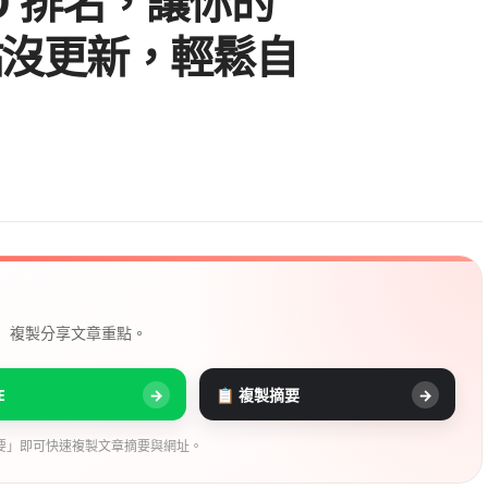
EO 排名，讓你的
站沒更新，輕鬆自
， 複製分享文章重點。
E
→
📋 複製摘要
→
要」即可快速複製文章摘要與網址。