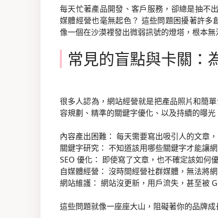
每天忙著產品開發、客戶服務，卻總是抽不出時
媒體經營也毫無起色？ 這些問題困擾著許多創
像一個在沙漠裡發出微弱訊號的燈塔，根本無
常見的盲點與卡關：
很多人認為，網站經營就是把產品照片和簡單
容規劃、精準的關鍵字優化、以及持續的曝光
內容產出困難： 每天需要寫出吸引人的文章
關鍵字研究： 不知道該用哪些關鍵字才能讓
SEO 優化： 即使寫了文章，也不確定該如何優
自媒體經營： 沒時間經營社群媒體，無法將
網站維護： 網站沒更新，用戶流失，甚至被 Go
這些問題就像一座座大山，阻礙著你的品牌成