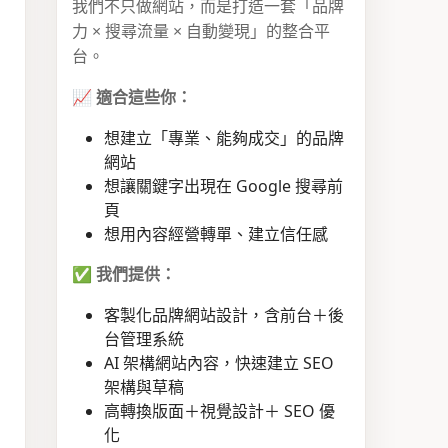
我們不只做網站，而是打造一套「品牌
力 × 搜尋流量 × 自動變現」的整合平
台。
📈
適合這些你：
想建立「專業、能夠成交」的品牌
網站
想讓關鍵字出現在 Google 搜尋前
頁
想用內容經營轉單、建立信任感
✅
我們提供：
客製化品牌網站設計，含前台＋後
台管理系統
AI 架構網站內容，快速建立 SEO
架構與草稿
高轉換版面＋視覺設計＋ SEO 優
化