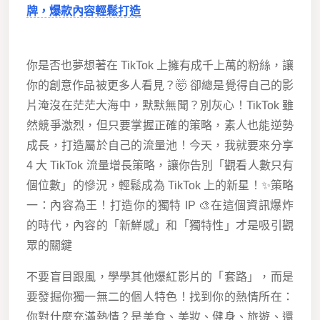
牌，爆款內容輕鬆打造
你是否也夢想著在 TikTok 上擁有成千上萬的粉絲，讓
你的創意作品被更多人看見？🤯 卻總是覺得自己的影
片淹沒在茫茫大海中，默默無聞？別灰心！TikTok 雖
然競爭激烈，但只要掌握正確的策略，素人也能逆勢
成長，打造屬於自己的流量池！今天，我就要來分享
4 大 TikTok 流量增長策略，讓你告別「觀看人數只有
個位數」的慘況，輕鬆成為 TikTok 上的新星！✨策略
一：內容為王！打造你的獨特 IP 🎨在這個資訊爆炸
的時代，內容的「新鮮感」和「獨特性」才是吸引觀
眾的關鍵
不要盲目跟風，學學其他爆紅影片的「套路」，而是
要發掘你獨一無二的個人特色！找到你的熱情所在：
你對什麼充滿熱情？是美食、美妝、健身、旅遊、還