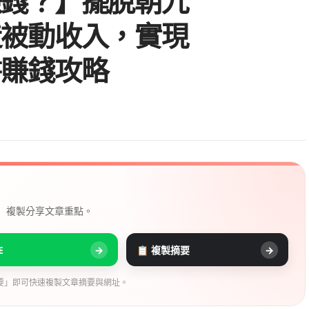
賺錢？】擺脫朝九
造被動收入，實現
書賺錢攻略
， 複製分享文章重點。
E
→
📋 複製摘要
→
要」即可快速複製文章摘要與網址。