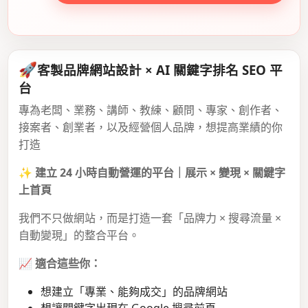
🚀
客製品牌網站設計 × AI 關鍵字排名 SEO 平
台
專為老闆、業務、講師、教練、顧問、專家、創作者、
接案者、創業者，以及經營個人品牌，想提高業績的你
打造
✨
建立 24 小時自動營運的平台｜展示 × 變現 × 關鍵字
上首頁
我們不只做網站，而是打造一套「品牌力 × 搜尋流量 ×
自動變現」的整合平台。
📈
適合這些你：
想建立「專業、能夠成交」的品牌網站
想讓關鍵字出現在 Google 搜尋前頁