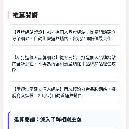
推薦閱讀
【品牌網站架設】AI打造個人品牌網站：從零開始建立
專業網站，自動化營運與銷售，實現品牌價值最大化
【AI打造個人品牌網站】從零開始：打造個人品牌網站
的全新途徑，不再為內容和流量煩惱｜品牌網站經營攻
略
【講師怎麼建立個人網站】用AI輕鬆打造品牌網站，擺
脫寫文煩惱，24小時自動營運與銷售
延伸閱讀：深入了解相關主題