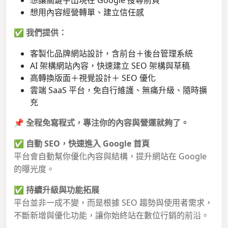
想用內容經營轉單、建立信任感
✅
我們提供：
客製化品牌網站設計，含前台＋後台管理系統
AI 架構網站內容，快速建立 SEO 架構與草稿
高轉換版面＋視覺設計＋ SEO 優化
雲端 SaaS 平台，免自行維護、無痛升級、隨時擴
充
📌
全程免寫程式，專注你的內容與營運就夠了。
✅
自動 SEO，快速進入 Google 首頁
平台會自動幫你優化內容與結構，提升網站在 Google
的曝光度。
✅
持續升級與功能拓展
平台並非一成不變，而是根據 SEO 趨勢與使用者需求，
不斷新增與優化功能，讓你始終站在數位行銷的前沿。