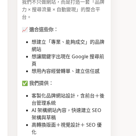
我們不只做網站，而是打造一套「品牌
力 × 搜尋流量 × 自動變現」的整合平
台。
📈
適合這些你：
想建立「專業、能夠成交」的品牌
網站
想讓關鍵字出現在 Google 搜尋前
頁
想用內容經營轉單、建立信任感
✅
我們提供：
客製化品牌網站設計，含前台＋後
台管理系統
AI 架構網站內容，快速建立 SEO
架構與草稿
高轉換版面＋視覺設計＋ SEO 優
化