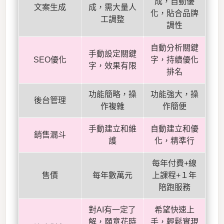
成，自動優
文案生成
成，需大量人
化，貼合品牌
工調整
調性
自動分析關鍵
手動設定關鍵
SEO優化
字，持續優化
字，效果有限
排名
功能簡略，操
功能強大，操
後台管理
作複雜
作簡便
手動建立和維
自動建立和優
銷售漏斗
護
化，精準行
每年付費+線
售價
每年數萬元
上課程+１年
陪跑服務
對AI有一定了
希望快速上
解，願意花時
手，輕鬆實現