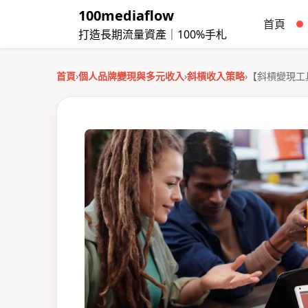
100mediaflow
首頁
打造長期流量資產｜100%手札
首頁
›
個人品牌變現與多元收入
›
斜槓收入策略
›
【斜槓變現工