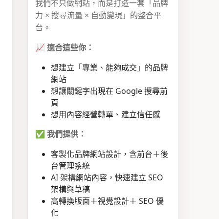
我們不只做網站，而是打造一套「品牌
力 × 搜尋流量 × 自動變現」的整合平
台。
📈
適合這些你：
想建立「專業、能夠成交」的品牌
網站
想讓關鍵字出現在 Google 搜尋前
頁
想用內容經營轉單、建立信任感
✅
我們提供：
客製化品牌網站設計，含前台＋後
台管理系統
AI 架構網站內容，快速建立 SEO
架構與草稿
高轉換版面＋視覺設計＋ SEO 優
化