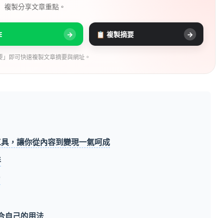
， 複製分享文章重點。
E
→
📋 複製摘要
→
要」即可快速複製文章摘要與網址。
工具，讓你從內容到變現一氣呵成
伴
力
適合自己的用法