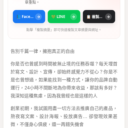
章重點。
📘 Facebook
→
💚 LINE
→
📋 複製摘要
→
點擊「複製摘要」即可快速複製文章摘要與網址。
告別千篇一律，擁抱真正的自由
你是否也曾感到時間被無止境的任務吞噬？每天埋首
於寫文、設計、宣傳，卻始終感覺力不從心？你是不
是也曾想過，如果能找到一種方式，讓你的品牌自動
運行，24小時不間斷地為你帶來收益，那該有多好？
我深知這種焦慮，因為我曾經也是這樣的人
創業初期，我試圖用盡一切方法去推廣自己的產品，
熬夜寫文案、設計海報、投放廣告… 卻發現效果甚
微，不僅身心俱疲，還一再錯失機會