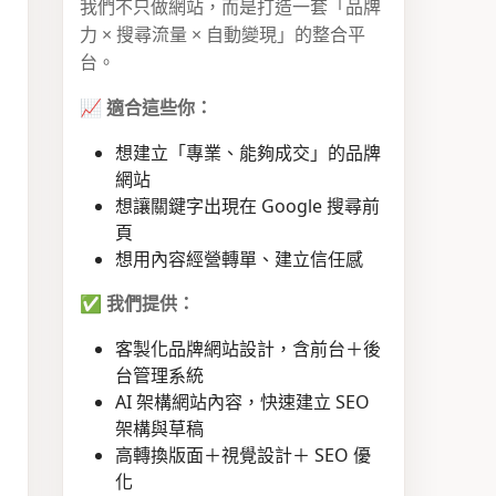
我們不只做網站，而是打造一套「品牌
力 × 搜尋流量 × 自動變現」的整合平
台。
📈
適合這些你：
想建立「專業、能夠成交」的品牌
網站
想讓關鍵字出現在 Google 搜尋前
頁
想用內容經營轉單、建立信任感
✅
我們提供：
客製化品牌網站設計，含前台＋後
台管理系統
AI 架構網站內容，快速建立 SEO
架構與草稿
高轉換版面＋視覺設計＋ SEO 優
化