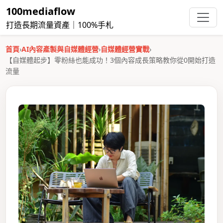
100mediaflow
打造長期流量資產｜100%手札
首頁
›
AI內容產製與自媒體經營
›
自媒體經營實戰
›
【自媒體起步】零粉絲也能成功！3個內容成長策略教你從0開始打造
流量