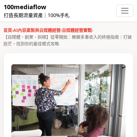
100mediaflow
打造長期流量資產｜100%手札
首頁
›
AI內容產製與自媒體經營
›
自媒體經營實戰
›
【自媒體、創業、斜槓】從零開始：解鎖多重收入的終極指南｜打破
迷茫，找到你的最佳模式攻略