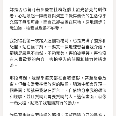
妳是否也曾盯著那些在社群媒體上發光發亮的創作
者，心裡湧起一陣羨慕與渴望？覺得他們的生活似乎
充滿了無限可能，而自己卻被困在原地，原地踏步？
我知道，這種感覺很不好受。
我記得我第一次踏入這個領域時，也是充滿了猶豫和
恐懼。站在鏡子前，一遍又一遍地練習著自我介紹，
卻總是感覺不自然、不夠完美。害怕被嘲笑，害怕沒
有人喜歡我的內容，害怕投入的時間和精力付諸東
流。
那段時間，我幾乎每天都在自我懷疑，甚至想要放
棄。但每次當我準備放棄的時候，腦海中都會浮現一
個畫面：那就是我站在舞台上，自信地分享我的想法
和經驗，並且幫助到需要幫助的人。這個畫面，就像
一顆火種，點燃了我繼續前行的動力。
妳是否也擁有著這樣的夢想？渴望透過自己的聲音，