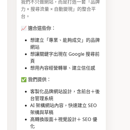
我們不只做網站，而是打造一套「品牌
力 × 搜尋流量 × 自動變現」的整合平
台。
📈
適合這些你：
想建立「專業、能夠成交」的品牌
網站
想讓關鍵字出現在 Google 搜尋前
頁
想用內容經營轉單、建立信任感
✅
我們提供：
客製化品牌網站設計，含前台＋後
台管理系統
AI 架構網站內容，快速建立 SEO
架構與草稿
高轉換版面＋視覺設計＋ SEO 優
化