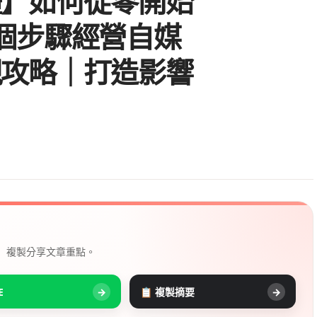
體】如何從零開始
個步驟經營自媒
現攻略｜打造影響
， 複製分享文章重點。
E
→
📋 複製摘要
→