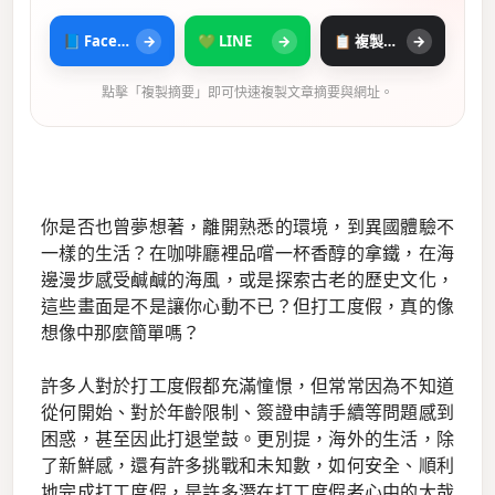
📘 Facebook
→
💚 LINE
→
📋 複製摘要
→
點擊「複製摘要」即可快速複製文章摘要與網址。
你是否也曾夢想著，離開熟悉的環境，到異國體驗不
一樣的生活？在咖啡廳裡品嚐一杯香醇的拿鐵，在海
邊漫步感受鹹鹹的海風，或是探索古老的歷史文化，
這些畫面是不是讓你心動不已？但打工度假，真的像
想像中那麼簡單嗎？
許多人對於打工度假都充滿憧憬，但常常因為不知道
從何開始、對於年齡限制、簽證申請手續等問題感到
困惑，甚至因此打退堂鼓。更別提，海外的生活，除
了新鮮感，還有許多挑戰和未知數，如何安全、順利
地完成打工度假，是許多潛在打工度假者心中的大哉