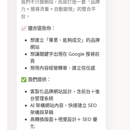
我們不只做網站，而是打造一套「品牌
力 × 搜尋流量 × 自動變現」的整合平
台。
📈
適合這些你：
想建立「專業、能夠成交」的品牌
網站
想讓關鍵字出現在 Google 搜尋前
頁
想用內容經營轉單、建立信任感
✅
我們提供：
客製化品牌網站設計，含前台＋後
台管理系統
AI 架構網站內容，快速建立 SEO
架構與草稿
高轉換版面＋視覺設計＋ SEO 優
化