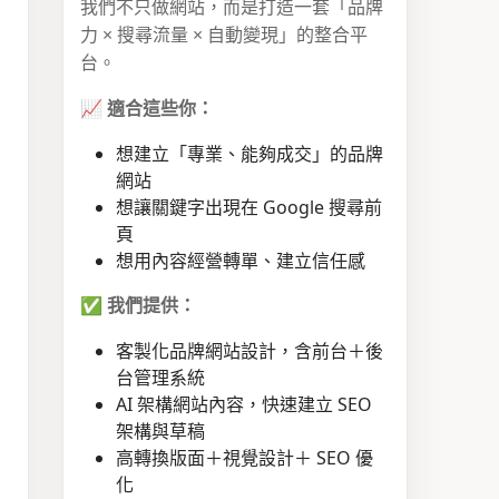
我們不只做網站，而是打造一套「品牌
力 × 搜尋流量 × 自動變現」的整合平
台。
📈
適合這些你：
想建立「專業、能夠成交」的品牌
網站
想讓關鍵字出現在 Google 搜尋前
頁
想用內容經營轉單、建立信任感
✅
我們提供：
客製化品牌網站設計，含前台＋後
台管理系統
AI 架構網站內容，快速建立 SEO
架構與草稿
高轉換版面＋視覺設計＋ SEO 優
化