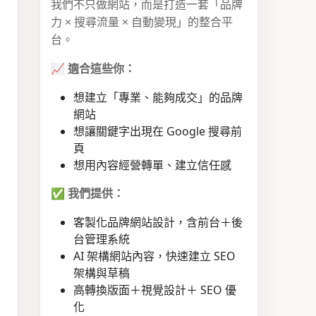
我們不只做網站，而是打造一套「品牌
力 × 搜尋流量 × 自動變現」的整合平
台。
📈
適合這些你：
想建立「專業、能夠成交」的品牌
網站
想讓關鍵字出現在 Google 搜尋前
頁
想用內容經營轉單、建立信任感
✅
我們提供：
客製化品牌網站設計，含前台＋後
台管理系統
AI 架構網站內容，快速建立 SEO
架構與草稿
高轉換版面＋視覺設計＋ SEO 優
化