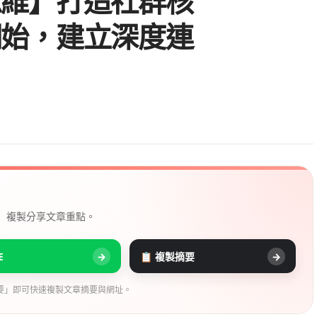
思維】打造社群核
開始，建立深度連
！
， 複製分享文章重點。
E
→
📋 複製摘要
→
要」即可快速複製文章摘要與網址。