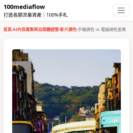
100mediaflow
打造長期流量資產｜100%手札
首頁
›
AI內容產製與自媒體經營
›
影片調色
›
手機調色 vs 電腦調色差異