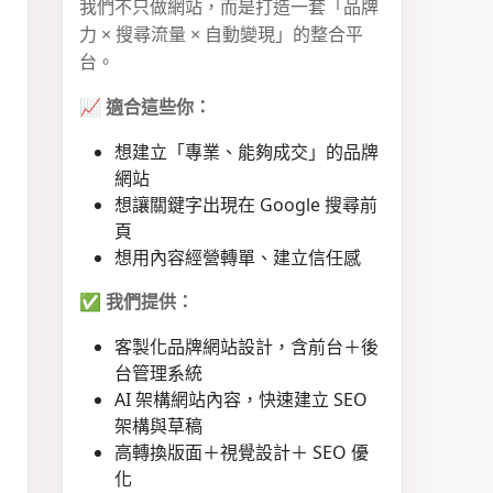
我們不只做網站，而是打造一套「品牌
力 × 搜尋流量 × 自動變現」的整合平
台。
📈
適合這些你：
想建立「專業、能夠成交」的品牌
網站
想讓關鍵字出現在 Google 搜尋前
頁
想用內容經營轉單、建立信任感
✅
我們提供：
客製化品牌網站設計，含前台＋後
台管理系統
AI 架構網站內容，快速建立 SEO
架構與草稿
高轉換版面＋視覺設計＋ SEO 優
化