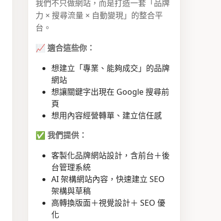
我們不只做網站，而是打造一套「品牌
力 × 搜尋流量 × 自動變現」的整合平
台。
📈
適合這些你：
想建立「專業、能夠成交」的品牌
網站
想讓關鍵字出現在 Google 搜尋前
頁
想用內容經營轉單、建立信任感
✅
我們提供：
客製化品牌網站設計，含前台＋後
台管理系統
AI 架構網站內容，快速建立 SEO
架構與草稿
高轉換版面＋視覺設計＋ SEO 優
化