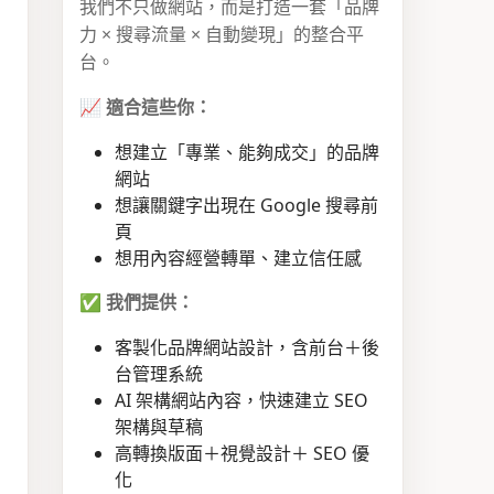
我們不只做網站，而是打造一套「品牌
力 × 搜尋流量 × 自動變現」的整合平
台。
📈
適合這些你：
想建立「專業、能夠成交」的品牌
網站
想讓關鍵字出現在 Google 搜尋前
頁
想用內容經營轉單、建立信任感
✅
我們提供：
客製化品牌網站設計，含前台＋後
台管理系統
AI 架構網站內容，快速建立 SEO
架構與草稿
高轉換版面＋視覺設計＋ SEO 優
化